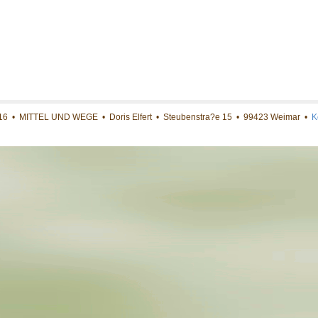
16 • MITTEL UND WEGE • Doris Elfert • Steubenstra?e 15 • 99423 Weimar •
K